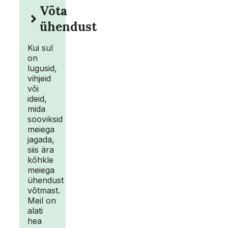
Võta
ühendust
Kui sul
on
lugusid,
vihjeid
või
ideid,
mida
sooviksid
meiega
jagada,
siis ära
kõhkle
meiega
ühendust
võtmast.
Meil on
alati
hea