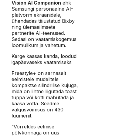
Vision AI Companion
ehk
Samsungi personaalne AI-
platvorm ekraanidele,
ühendades täiustatud Bixby
ning ülemaailmsete
partnerite AI-teenused.
Sedasi on vaatamiskogemus
loomulikum ja vahetum.
Kerge kaasas kanda, loodud
igapäevaseks vaatamiseks
Freestyle+ on sarnaselt
eelmistele mudelitele
kompaktse silindrilise kujuga,
mida on lihtne liigutada toast
tuppa või kotti mahutada ja
kaasa võtta. Seadme
valgusvõimsus on 430
luumenit.
“Võrreldes eelmise
põlvkonnaga on uus