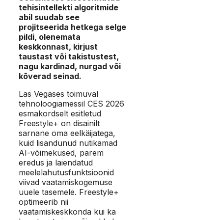
tehisintellekti algoritmide
abil suudab see
projitseerida hetkega selge
pildi, olenemata
keskkonnast, kirjust
taustast või takistustest,
nagu kardinad, nurgad või
kõverad seinad.
Las Vegases toimuval
tehnoloogiamessil CES 2026
esmakordselt esitletud
Freestyle+ on disainilt
sarnane oma eelkäijatega,
kuid lisandunud nutikamad
AI-võimekused, parem
eredus ja laiendatud
meelelahutusfunktsioonid
viivad vaatamiskogemuse
uuele tasemele. Freestyle+
optimeerib nii
vaatamiskeskkonda kui ka