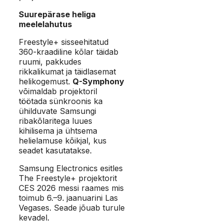
Suurepärase heliga
meelelahutus
Freestyle+ sisseehitatud
360-kraadiline kõlar täidab
ruumi, pakkudes
rikkalikumat ja täidlasemat
helikogemust.
Q-Symphony
võimaldab projektoril
töötada sünkroonis ka
ühilduvate Samsungi
ribakõlaritega luues
kihilisema ja ühtsema
helielamuse kõikjal, kus
seadet kasutatakse.
Samsung Electronics esitles
The Freestyle+ projektorit
CES 2026 messi raames mis
toimub 6.–9. jaanuarini Las
Vegases. Seade jõuab turule
kevadel.