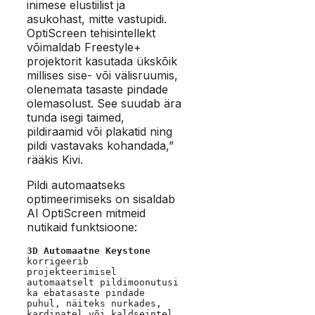
inimese elustiilist ja
asukohast, mitte vastupidi.
OptiScreen tehisintellekt
võimaldab Freestyle+
projektorit kasutada ükskõik
millises sise- või välisruumis,
olenemata tasaste pindade
olemasolust. See suudab ära
tunda isegi taimed,
pildiraamid või plakatid ning
pildi vastavaks kohandada,”
rääkis Kivi.
Pildi automaatseks
optimeerimiseks on sisaldab
AI OptiScreen mitmeid
nutikaid funktsioone:
3D Automaatne Keystone
korrigeerib 
projekteerimisel 
automaatselt pildimoonutusi 
ka ebatasaste pindade 
puhul, näiteks nurkades, 
kardinatel või kaldseintel. 
