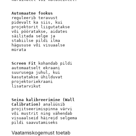
Automaatne fookus
reguleerib teravust 
pidevalt ka siis, kui 
projektorit liigutatakse 
või pööratakse, aidates 
säilitada selge ja 
stabiilse pildi ilma 
hägususe või visuaalse 
mürata 

Screen Fit
 kohandab pildi 
automaatselt ekraani 
suurusega juhul, kui 
kasutatakse ühilduvat 
projektoriekraani 
lisatarvikut 

Seina kalibreerimine (Wall 
Calibration)
 analüüsib 
projitseerimispinna värvi 
või mustrit ning vähendab 
visuaalseid häireid selgema 
pildi saavutamiseks 
Vaatamiskogemust toetab