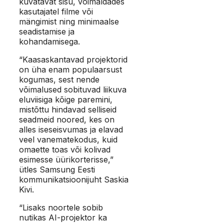
kuvatavat sisu, võimaldades
kasutajatel filme või
mängimist ning minimaalse
seadistamise ja
kohandamisega.
“Kaasaskantavad projektorid
on üha enam populaarsust
kogumas, sest nende
võimalused sobituvad liikuva
eluviisiga kõige paremini,
mistõttu hindavad selliseid
seadmeid noored, kes on
alles iseseisvumas ja elavad
veel vanematekodus, kuid
omaette toas või kolivad
esimesse üürikorterisse,”
ütles Samsung Eesti
kommunikatsioonijuht Saskia
Kivi.
“Lisaks noortele sobib
nutikas AI-projektor ka