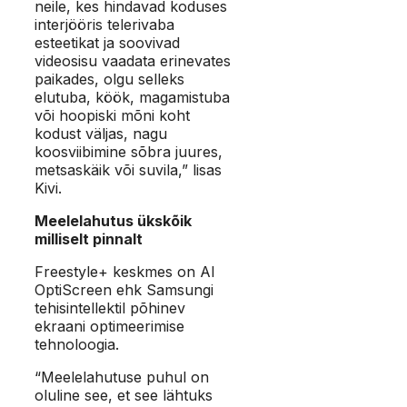
neile, kes hindavad koduses
interjööris telerivaba
esteetikat ja soovivad
videosisu vaadata erinevates
paikades, olgu selleks
elutuba, köök, magamistuba
või hoopiski mõni koht
kodust väljas, nagu
koosviibimine sõbra juures,
metsaskäik või suvila,” lisas
Kivi.
Meelelahutus ükskõik
milliselt pinnalt
Freestyle+ keskmes on AI
OptiScreen ehk Samsungi
tehisintellektil põhinev
ekraani optimeerimise
tehnoloogia.
“Meelelahutuse puhul on
oluline see, et see lähtuks