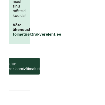
meel
sinu
mõtteid
kuulda!
Võta
ühendust:
toimetus@rakvereleht.ee
Uuri
reklaamivõimalusi