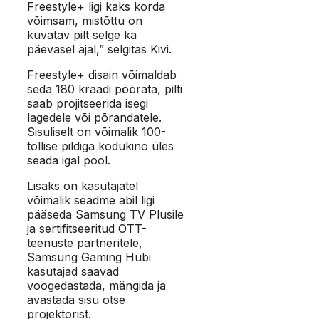
Freestyle+ ligi kaks korda
võimsam, mistõttu on
kuvatav pilt selge ka
päevasel ajal,” selgitas Kivi.
Freestyle+ disain võimaldab
seda 180 kraadi pöörata, pilti
saab projitseerida isegi
lagedele või põrandatele.
Sisuliselt on võimalik 100-
tollise pildiga kodukino üles
seada igal pool.
Lisaks on kasutajatel
võimalik seadme abil ligi
pääseda Samsung TV Plusile
ja sertifitseeritud OTT-
teenuste partneritele,
Samsung Gaming Hubi
kasutajad saavad
voogedastada, mängida ja
avastada sisu otse
projektorist.