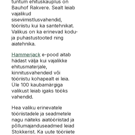
tuntum ehituskauplus on
Bauhof Rakvere. Sealt leiab
vajalikud
siseviimistlusvahendid,
tööriistu kui ka santehnikat.
Valikus on ka erinevad kodu-
ja puhastustooted ning
aiatehnika.
Hammerjack
e-pood aitab
hädast välja kui vajalikke
ehitusmaterjale,
kinnitusvahendeid või
tööriistu kohapealt ei leia.
Üle 100 kaubamärgiga
valikust leiab igaks tööks
vahendid.
Hea valiku erinevatele
tööriistadele ja seadmetele
nagu näiteks aiatööriistad ja
põllumajanduseadmed leiad
Stokkerist. Ka uute tööriiete