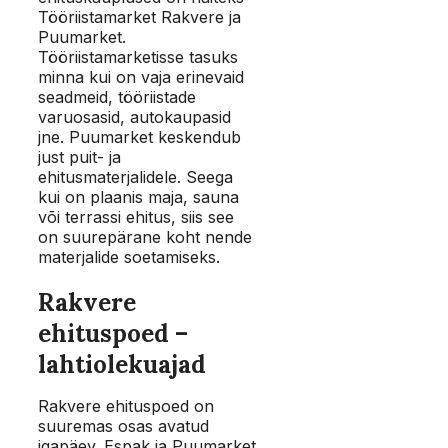
Tööriistamarket Rakvere ja
Puumarket.
Tööriistamarketisse tasuks
minna kui on vaja erinevaid
seadmeid, tööriistade
varuosasid, autokaupasid
jne. Puumarket keskendub
just puit- ja
ehitusmaterjalidele. Seega
kui on plaanis maja, sauna
või terrassi ehitus, siis see
on suurepärane koht nende
materjalide soetamiseks.
Rakvere
ehituspoed –
lahtiolekuajad
Rakvere ehituspoed on
suuremas osas avatud
igapäev. Espak ja Puumarket