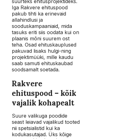
suurteks ehitusprojektideks.
Iga Rakvere ehituspood
pakub tihti ka erinevaid
allahindlusi ja
sooduskampaaniaid, mida
tasuks eriti siis oodata kui on
plaanis mõni suurem ost
teha. Osad ehituskauplused
pakuvad lisaks hulgi-ning
projektimüüki, mille kaudu
saab samuti ehituskaubad
soodsamalt soetada.
Rakvere
ehituspood – kõik
vajalik kohapealt
Suure valikuga poodide
seast leiavad vajalikud tooted
nii spetsialistid kui ka
kodukasutajad. Üks kõige