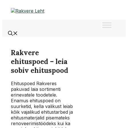
Liigu
sisu
juurde
Rakvere
ehituspoed – leia
sobiv ehituspood
Ehituspoed Rakveres
pakuvad laia sortimenti
erinevatele toodetele.
Enamus ehituspoed on
suurketid, kella valikust leiab
kõik vajalikud ehitustarbed ja
ehitusmaterjalid pisemateks
renoveerimistöödeks kui ka