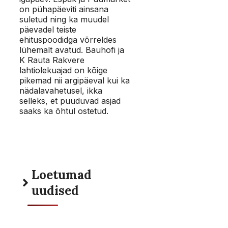
on pühapäeviti ainsana
suletud ning ka muudel
päevadel teiste
ehituspoodidga võrreldes
lühemalt avatud. Bauhofi ja
K Rauta Rakvere
lahtiolekuajad on kõige
pikemad nii argipäeval kui ka
nädalavahetusel, ikka
selleks, et puuduvad asjad
saaks ka õhtul ostetud.
Loetumad
uudised