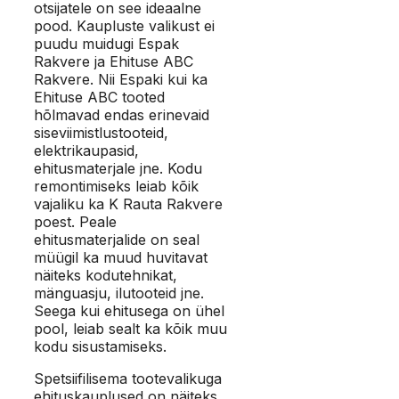
otsijatele on see ideaalne
pood. Kaupluste valikust ei
puudu muidugi Espak
Rakvere ja Ehituse ABC
Rakvere. Nii Espaki kui ka
Ehituse ABC tooted
hõlmavad endas erinevaid
siseviimistlustooteid,
elektrikaupasid,
ehitusmaterjale jne. Kodu
remontimiseks leiab kõik
vajaliku ka K Rauta Rakvere
poest. Peale
ehitusmaterjalide on seal
müügil ka muud huvitavat
näiteks kodutehnikat,
mänguasju, ilutooteid jne.
Seega kui ehitusega on ühel
pool, leiab sealt ka kõik muu
kodu sisustamiseks.
Spetsiifilisema tootevalikuga
ehituskauplused on näiteks