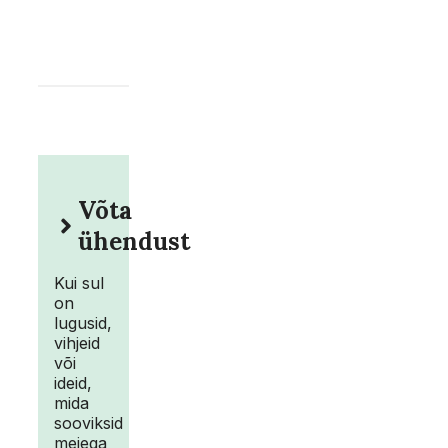
Võta
ühendust
Kui sul
on
lugusid,
vihjeid
või
ideid,
mida
sooviksid
meiega