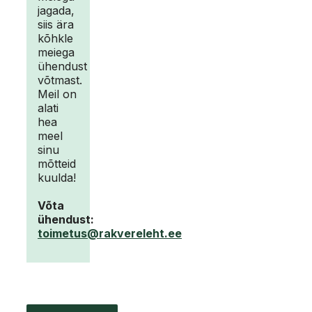
jagada,
siis ära
kõhkle
meiega
ühendust
võtmast.
Meil on
alati
hea
meel
sinu
mõtteid
kuulda!
Võta
ühendust:
toimetus@rakvereleht.ee