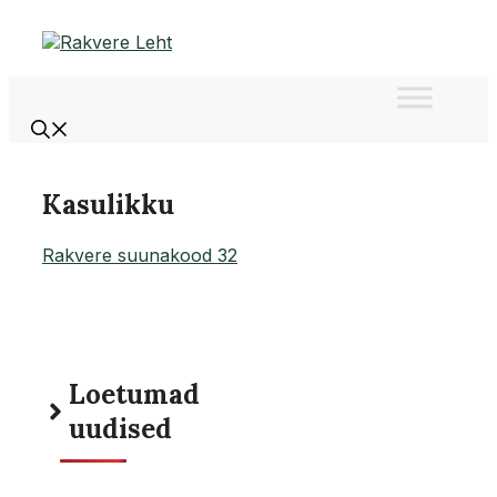
Liigu
sisu
juurde
Kasulikku
Rakvere suunakood 32
Loetumad
uudised