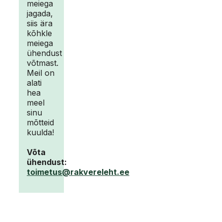
meiega
jagada,
siis ära
kõhkle
meiega
ühendust
võtmast.
Meil on
alati
hea
meel
sinu
mõtteid
kuulda!
Võta
ühendust:
toimetus@rakvereleht.ee