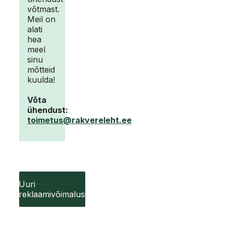
võtmast.
Meil on
alati
hea
meel
sinu
mõtteid
kuulda!
Võta
ühendust:
toimetus@rakvereleht.ee
Uuri
reklaamivõimalusi