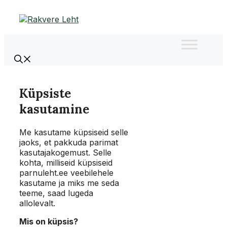
Liigu
sisu
juurde
Küpsiste
kasutamine
Me kasutame küpsiseid selle
jaoks, et pakkuda parimat
kasutajakogemust. Selle
kohta, milliseid küpsiseid
parnuleht.ee veebilehele
kasutame ja miks me seda
teeme, saad lugeda
allolevalt.
Mis on küpsis?