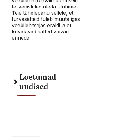
veebilehel olevaid teenuseid
tervenisti kasutada. Juhime
Teie tähelepanu sellele, et
turvasätteid tuleb muuta igas
veebilehitsejas eraldi ja et
kuvatavad sätted võivad
erineda.
Loetumad
uudised