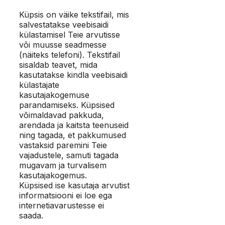
Küpsis on väike tekstifail, mis
salvestatakse veebisaidi
külastamisel Teie arvutisse
või muusse seadmesse
(näiteks telefoni). Tekstifail
sisaldab teavet, mida
kasutatakse kindla veebisaidi
külastajate
kasutajakogemuse
parandamiseks. Küpsised
võimaldavad pakkuda,
arendada ja kaitsta teenuseid
ning tagada, et pakkumused
vastaksid paremini Teie
vajadustele, samuti tagada
mugavam ja turvalisem
kasutajakogemus.
Küpsised ise kasutaja arvutist
informatsiooni ei loe ega
internetiavarustesse ei
saada.