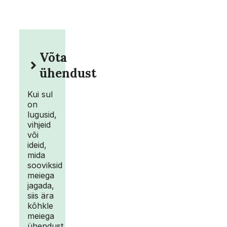
Võta
ühendust
Kui sul
on
lugusid,
vihjeid
või
ideid,
mida
sooviksid
meiega
jagada,
siis ära
kõhkle
meiega
ühendust