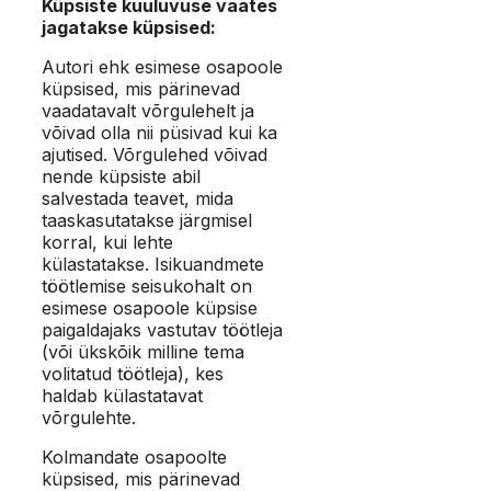
Küpsiste kuuluvuse vaates
jagatakse küpsised:
Autori ehk esimese osapoole
küpsised, mis pärinevad
vaadatavalt võrgulehelt ja
võivad olla nii püsivad kui ka
ajutised. Võrgulehed võivad
nende küpsiste abil
salvestada teavet, mida
taaskasutatakse järgmisel
korral, kui lehte
külastatakse. Isikuandmete
töötlemise seisukohalt on
esimese osapoole küpsise
paigaldajaks vastutav töötleja
(või ükskõik milline tema
volitatud töötleja), kes
haldab külastatavat
võrgulehte.
Kolmandate osapoolte
küpsised, mis pärinevad