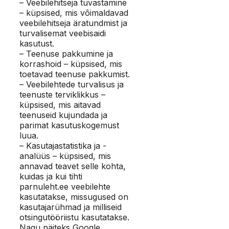
– Veebilehitseja tuvastamine
– küpsised, mis võimaldavad
veebilehitseja äratundmist ja
turvalisemat veebisaidi
kasutust.
– Teenuse pakkumine ja
korrashoid – küpsised, mis
toetavad teenuse pakkumist.
– Veebilehtede turvalisus ja
teenuste terviklikkus –
küpsised, mis aitavad
teenuseid kujundada ja
parimat kasutuskogemust
luua.
– Kasutajastatistika ja -
analüüs – küpsised, mis
annavad teavet selle kohta,
kuidas ja kui tihti
parnuleht.ee veebilehte
kasutatakse, missugused on
kasutajarühmad ja milliseid
otsingutööriistu kasutatakse.
Nagu näiteks Google