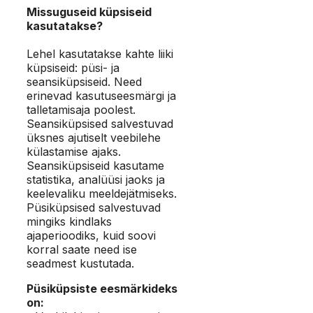
Missuguseid küpsiseid
kasutatakse?
Lehel kasutatakse kahte liiki
küpsiseid: püsi- ja
seansiküpsiseid. Need
erinevad kasutuseesmärgi ja
talletamisaja poolest.
Seansiküpsised salvestuvad
üksnes ajutiselt veebilehe
külastamise ajaks.
Seansiküpsiseid kasutame
statistika, analüüsi jaoks ja
keelevaliku meeldejätmiseks.
Püsiküpsised salvestuvad
mingiks kindlaks
ajaperioodiks, kuid soovi
korral saate need ise
seadmest kustutada.
Püsiküpsiste eesmärkideks
on: