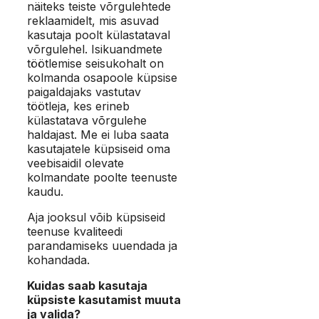
näiteks teiste võrgulehtede
reklaamidelt, mis asuvad
kasutaja poolt külastataval
võrgulehel. Isikuandmete
töötlemise seisukohalt on
kolmanda osapoole küpsise
paigaldajaks vastutav
töötleja, kes erineb
külastatava võrgulehe
haldajast. Me ei luba saata
kasutajatele küpsiseid oma
veebisaidil olevate
kolmandate poolte teenuste
kaudu.
Aja jooksul võib küpsiseid
teenuse kvaliteedi
parandamiseks uuendada ja
kohandada.
Kuidas saab kasutaja
küpsiste kasutamist muuta
ja valida?