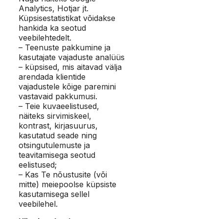
Analytics, Hotjar jt.
Küpsisestatistikat võidakse
hankida ka seotud
veebilehtedelt.
– Teenuste pakkumine ja
kasutajate vajaduste analüüs
– küpsised, mis aitavad välja
arendada klientide
vajadustele kõige paremini
vastavaid pakkumusi.
– Teie kuvaeelistused,
näiteks sirvimiskeel,
kontrast, kirjasuurus,
kasutatud seade ning
otsingutulemuste ja
teavitamisega seotud
eelistused;
– Kas Te nõustusite (või
mitte) meiepoolse küpsiste
kasutamisega sellel
veebilehel.