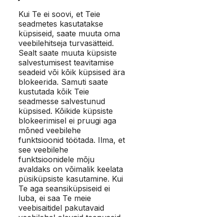
Kui Te ei soovi, et Teie
seadmetes kasutatakse
küpsiseid, saate muuta oma
veebilehitseja turvasätteid.
Sealt saate muuta küpsiste
salvestumisest teavitamise
seadeid või kõik küpsised ära
blokeerida. Samuti saate
kustutada kõik Teie
seadmesse salvestunud
küpsised. Kõikide küpsiste
blokeerimisel ei pruugi aga
mõned veebilehe
funktsioonid töötada. Ilma, et
see veebilehe
funktsioonidele mõju
avaldaks on võimalik keelata
püsiküpsiste kasutamine. Kui
Te aga seansiküpsiseid ei
luba, ei saa Te meie
veebisaitidel pakutavaid