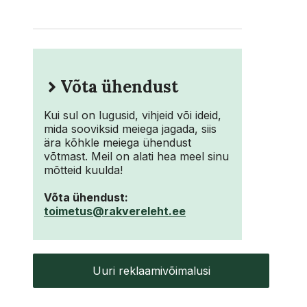
Võta ühendust
Kui sul on lugusid, vihjeid või ideid,
mida sooviksid meiega jagada, siis
ära kõhkle meiega ühendust
võtmast. Meil on alati hea meel sinu
mõtteid kuulda!
Võta ühendust:
toimetus@rakvereleht.ee
Uuri reklaamivõimalusi