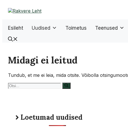
Liigu
sisu
juurde
Esileht
Uudised
Toimetus
Teenused
Midagi ei leitud
Tundub, et me ei leia, mida otsite. Võibolla otsingumooto
Otsi:
Loetumad uudised