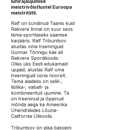
lühirajaujumise
meistrivõistlustel Euroopa
meistritiitli.
Ralf on sündinud Taanis kuid
Rakvere linnal on suur seos
tema sportlaseks saamise
karjääris. Ralf Tribuntsov
alustas oma treeninguid
Gunnar Tõnnigu käe all
Rakvere Spordikoolis.
Olles üks Eesti edukamaid
ujujaid, alustas Ralf oma
treeninguid üsna noorelt.
Tema aladeks on selili-,
liblika-, vabalt- ja
kombineeritud ujumine. Ta
on treeninud ja õppinud
mõnda aega ka Ameerika
Ühendriikides Lõuna-
California Ülikoolis.
Tribuntsov on pika basseini