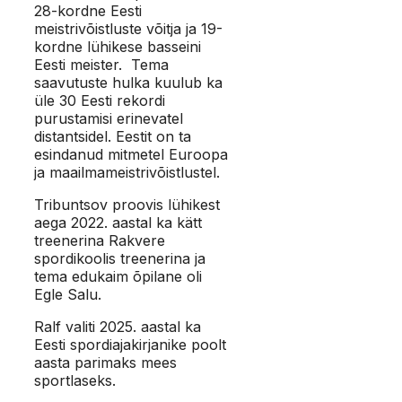
28-kordne Eesti
meistrivõistluste võitja ja 19-
kordne lühikese basseini
Eesti meister. Tema
saavutuste hulka kuulub ka
üle 30 Eesti rekordi
purustamisi erinevatel
distantsidel. Eestit on ta
esindanud mitmetel Euroopa
ja maailmameistrivõistlustel.
Tribuntsov proovis lühikest
aega 2022. aastal ka kätt
treenerina Rakvere
spordikoolis treenerina ja
tema edukaim õpilane oli
Egle Salu.
Ralf valiti 2025. aastal ka
Eesti spordiajakirjanike poolt
aasta parimaks mees
sportlaseks.