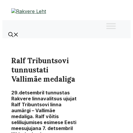
Liigu
sisu
juurde
Ralf Tribuntsovi
tunnustati
Vallimäe medaliga
29.detsembril tunnustas
Rakvere linnavalitsus ujujat
Ralf Tribuntsovi linna
aumärgi – Vallimäe
medaliga. Ralf võitis
seliliujumises esimese Eesti
meesujujana 7. detsembril