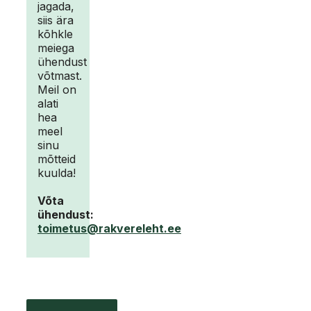
jagada,
siis ära
kõhkle
meiega
ühendust
võtmast.
Meil on
alati
hea
meel
sinu
mõtteid
kuulda!
Võta
ühendust:
toimetus@rakvereleht.ee