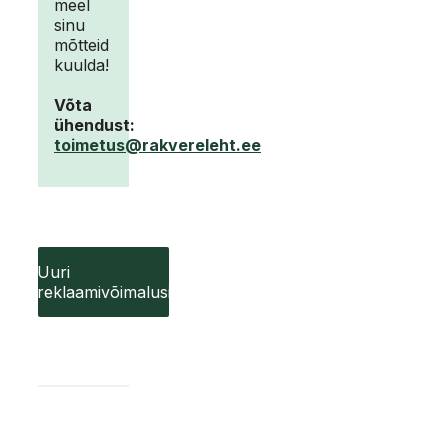
meel
sinu
mõtteid
kuulda!
Võta
ühendust:
toimetus@rakvereleht.ee
Uuri
reklaamivõimalusi