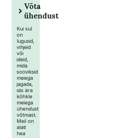
Võta
ühendust
Kui sul
on
lugusid,
vihjeid
või
ideid,
mida
sooviksid
meiega
jagada,
siis ära
kõhkle
meiega
ühendust
võtmast.
Meil on
alati
hea