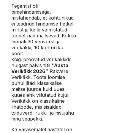
Tegemist oli
pimehindamisega,
mistähendab, et kohtunikud
ei teadnud hindamise hetkel
millist ja kelle valmistatud
toodet nad maitsevad. Kokku
hinnati 30 verivorsti ja
verikäkki, 10 kohtuniku
poolt.
Kõigi proovitud verikäkkide
hulgast pälvis tiitli
’’Aasta
Verikäkk 2026”
Rakvere
Verikäkk. Toote loomise
puhul jäädi klassikalise
maitse juurde kuid uues
kuues ehk viilutatud kujul.
Verikäkk on klassikaline
lihatoode, mis sisaldab
toiduverd, rukki- ja nisujahu
ning seapekki.
Ka varasematel aastatel on