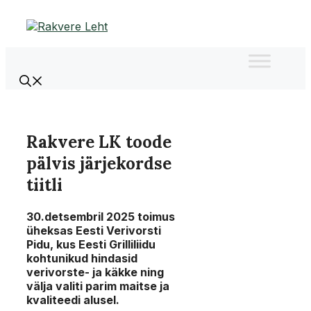
Liigu
sisu
juurde
Rakvere LK toode
pälvis järjekordse
tiitli
30.detsembril 2025 toimus
üheksas Eesti Verivorsti
Pidu, kus Eesti Grilliliidu
kohtunikud hindasid
verivorste- ja käkke ning
välja valiti parim maitse ja
kvaliteedi alusel.