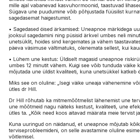
mille ajal vabanevad kasvuhormoonid, taastuvad lihas
Sügava une puudumine võib põhjustada füüsilist kurnat
sagedasemat haigestumist.
• Sagedased öised ärkamised: Uneapnoe märkidega uuri
jooksul sagedamini ning püsisid ärkvel umbes neli minu
unetsüklit, hoides sind kergemates ja vähem taastavate
päeva väsimuse vältimatuks, olenemata sellest, kui kau
• Lühem une kestus: Üldiselt magasid uneapnoe riskir
umbes 12 minutit vähem. Kuigi see võib tunduda väike k
mõjutada une üldist kvaliteeti, kuna unetsükkel kat
Miks see on oluline: „Isegi väike uneaja vähenemine võ
ütles dr Hill.
Dr Hill rõhutab ka mitmemõõtmelist lähenemist une ter
une mõõtmeid nagu näiteks kestust, kvaliteeti, une efekt
ütles ta. „Kõik need koos aitavad määrata meie tervist j
Kuna uuringud on näidanud, et uneapnoe mõjutab kõiki u
terviseprobleemideni, on selle avastamine oluline esim
võitlemisel.