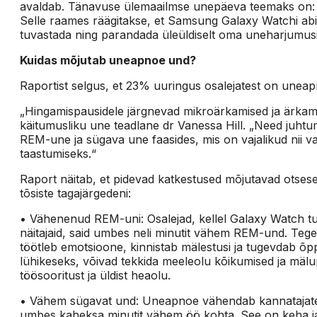
avaldab. Tänavuse ülemaailmse unepäeva teemaks on: „
Selle raames räägitakse, et Samsung Galaxy Watchi ab
tuvastada ning parandada üleüldiselt oma uneharjumusi ja
Kuidas mõjutab uneapnoe und?
Raportist selgus, et 23% uuringus osalejatest on unea
„Hingamispausidele järgnevad mikroärkamised ja ärkamis
käitumusliku une teadlane dr Vanessa Hill. „Need juhtum
REM-une ja sügava une faasides, mis on vajalikud nii va
taastumiseks.“
Raport näitab, et pidevad katkestused mõjutavad otseselt 
tõsiste tagajärgedeni:
• Vähenenud REM-uni: Osalejad, kellel Galaxy Watch tu
näitajaid, said umbes neli minutit vähem REM-und. Tegem
töötleb emotsioone, kinnistab mälestusi ja tugevdab õppi
lühikeseks, võivad tekkida meeleolu kõikumised ja mäl
töösooritust ja üldist heaolu.
• Vähem sügavat und: Uneapnoe vähendab kannatajatel
umbes kaheksa minutit vähem öö kohta. See on keha jaok