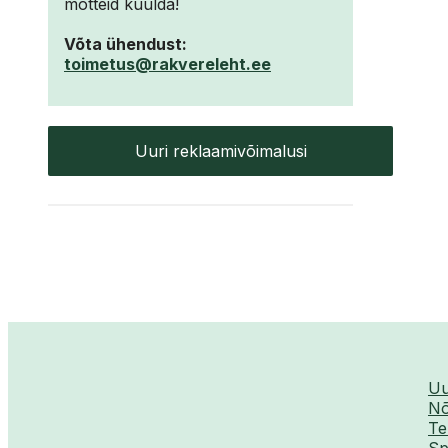
mõtteid kuulda!
Võta ühendust:
toimetus@rakvereleht.ee
Uuri reklaamivõimalusi
Uu
Nõ
Te
Sp