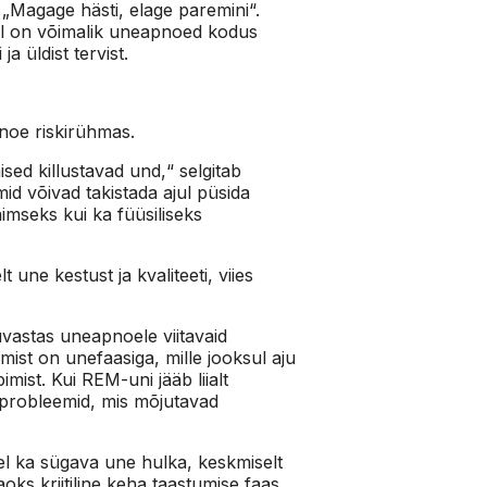
Magage hästi, elage paremini“.
il on võimalik uneapnoed kodus
 üldist tervist.
pnoe riskirühmas.
ed killustavad und,“ selgitab
id võivad takistada ajul püsida
imseks kui ka füüsiliseks
une kestust ja kvaliteeti, viies
vastas uneapnoele viitavaid
ist on unefaasiga, mille jooksul aju
mist. Kui REM-uni jääb liialt
uprobleemid, mis mõjutavad
 ka sügava une hulka, keskmiselt
s kriitiline keha taastumise faas,