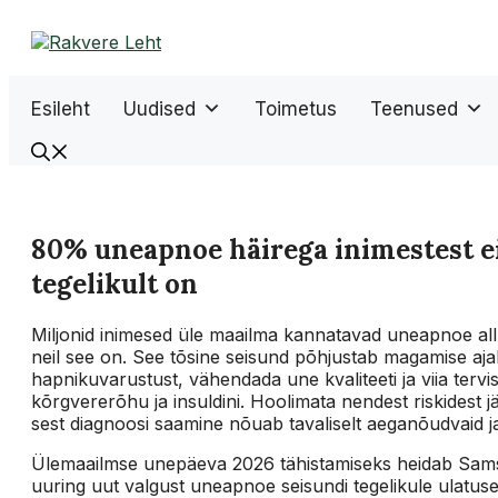
Liigu
sisu
juurde
Esileht
Uudised
Toimetus
Teenused
80% uneapnoe häirega inimestest ei 
tegelikult on
Miljonid inimesed üle maailma kannatavad uneapnoe all, 
neil see on. See tõsine seisund põhjustab magamise aja
hapnikuvarustust, vähendada une kvaliteeti ja viia terv
kõrgvererõhu ja insuldini. Hoolimata nendest riskidest
sest diagnoosi saamine nõuab tavaliselt aeganõudvaid j
Ülemaailmse unepäeva 2026 tähistamiseks heidab Sams
uuring uut valgust uneapnoe seisundi tegelikule ulatuse