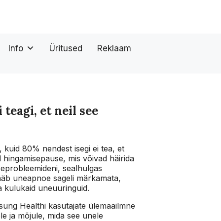
Info
Üritused
Reklaam
teagi, et neil see
kuid 80% nendest isegi ei tea, et
l hingamisepause, mis võivad häirida
iseprobleemideni, sealhulgas
 jääb uneapnoe sageli märkamata,
a kulukaid uneuuringuid.
ung Healthi kasutajate ülemaailmne
le ja mõjule, mida see unele