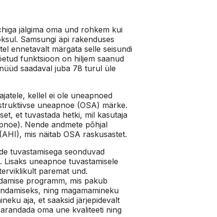
tchiga jälgima oma und rohkem kui
ooksul. Samsungi äpi rakenduses
el ennetavalt märgata selle seisundi
etud funktsioon on hiljem saanud
nüüd saadaval juba 78 turul üle
jatele, kellel ei ole uneapnoed
bstruktiivse uneapnoe (OSA) märke.
et, et tuvastada hetki, mil kasutaja
oapnoe). Nende andmete põhjal
(AHI), mis näitab OSA raskusastet.
ide tuvastamisega seonduvad
a. Lisaks uneapnoe tuvastamisele
erviklikult paremat und.
ndamise programm, mis pakub
arandamiseks, ning magamamineku
eku aja, et saaksid järjepidevalt
parandada oma une kvaliteeti ning