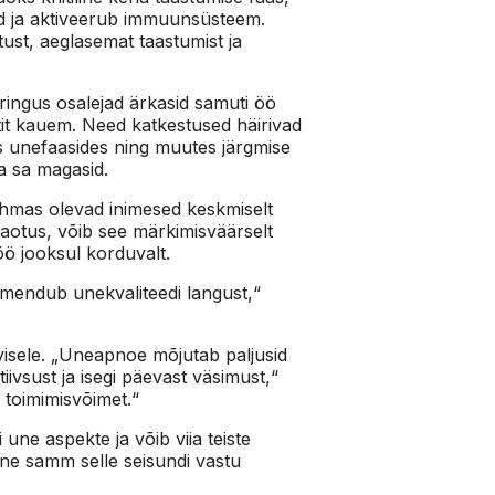
ed ja aktiveerub immuunsüsteem.
ust, aeglasemat taastumist ja
ngus osalejad ärkasid samuti öö
tit kauem. Need katkestused häirivad
s unefaasides ning muutes järgmise
a sa magasid.
ühmas olevad inimesed keskmiselt
aotus, võib see märkimisväärselt
keb öö jooksul korduvalt.
imendub unekvaliteedi langust,“
visele. „Uneapnoe mõjutab paljusid
iivsust ja isegi päevast väsimust,“
a toimimisvõimet.“
ne aspekte ja võib viia teiste
ene samm selle seisundi vastu