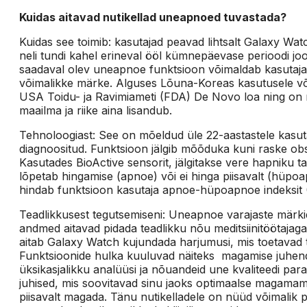
Kuidas aitavad nutikellad uneapnoed tuvastada?
Kuidas see toimib: kasutajad peavad lihtsalt Galaxy Wa
neli tundi kahel erineval ööl kümnepäevase perioodi j
saadaval olev uneapnoe funktsioon võimaldab kasutajat
võimalikke märke. Alguses Lõuna-Koreas kasutusele võ
USA Toidu- ja Ravimiameti (FDA) De Novo loa ning on 
maailma ja riike aina lisandub.
Tehnoloogiast: See on mõeldud üle 22-aastastele kasuta
diagnoositud. Funktsioon jälgib mõõduka kuni raske o
Kasutades BioActive sensorit, jälgitakse vere hapniku tas
lõpetab hingamise (apnoe) või ei hinga piisavalt (hüp
hindab funktsioon kasutaja apnoe-hüpoapnoe indeksit 
Teadlikkusest tegutsemiseni: Uneapnoe varajaste märk
andmed aitavad pidada teadlikku nõu meditsiinitöötajag
aitab Galaxy Watch kujundada harjumusi, mis toetavad t
Funktsioonide hulka kuuluvad näiteks magamise juhe
üksikasjalikku analüüsi ja nõuandeid une kvaliteedi p
juhised, mis soovitavad sinu jaoks optimaalse magamamin
piisavalt magada. Tänu nutikelladele on nüüd võimalik 