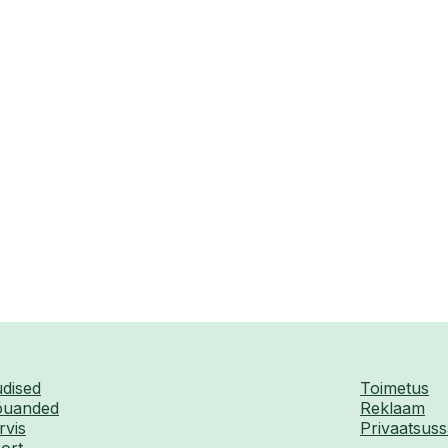
dised
Toimetus
uanded
Reklaam
rvis
Privaatsuss
ort